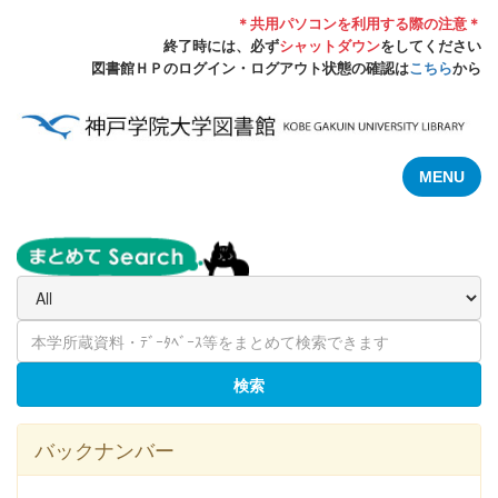
＊共用パソコンを利用する際の注意＊
終了時には、必ず
シャットダウン
をしてください
図書館ＨＰのログイン・ログアウト状態の確認は
こちら
から
MENU
検索
バックナンバー