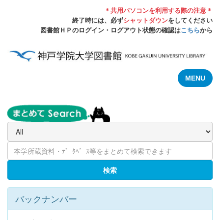
＊共用パソコンを利用する際の注意＊
終了時には、必ず
シャットダウン
をしてください
図書館ＨＰのログイン・ログアウト状態の確認は
こちら
から
MENU
検索
バックナンバー