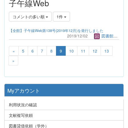
子午線Web
コメントの多い順
1件
【全館】子午線Web第138号(2019年12月)を発行しました
2019/12/02
図書館管理者
«
5
6
7
8
9
10
11
12
13
»
Myアカウント
利用状況の確認
文献複写依頼
図書貸借依頼（学外）