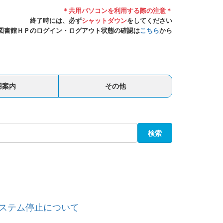
＊共用パソコンを利用する際の注意＊
終了時には、必ず
シャットダウン
をしてください
図書館ＨＰのログイン・ログアウト状態の確認は
こちら
から
用案内
その他
検索
システム停止について
。