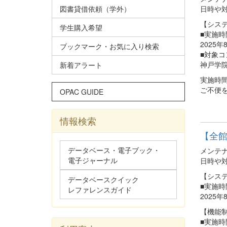
図書貸借依頼（学外）
日時や
【シス
学生購入希望
■実施時
2025
ブックマーク・お気に入り検索
■対象
神戸学
新着アラート
実施時
ご不便
OPAC GUIDE
情報検索
【全館】
データベース・電子ブック・
メンテ
電子ジャーナル
日時や
【シス
データベースクイック
■実施時
レファレンスガイド
2025
【機能
■実施時