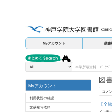
Myアカウント
蔵書
図
Myアカウント
コメ
利用状況の確認
【全館
文献複写依頼
メンテ