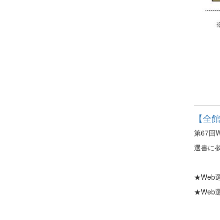
【全館
第67回
選書に
★Web
★Web