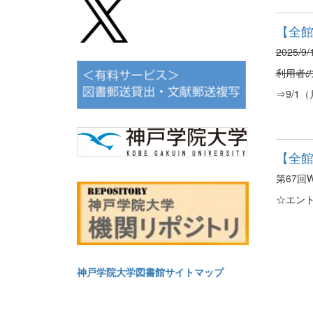
【全館
2025/
利用者
⇒9/1
【全館
第67回
☆エン
神戸学院大学図書館サイトマップ