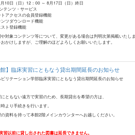
8月10日（日）12：00 ～ 8月17日（日）終日
コンテンツ・サービス
ートアクセスの会員登録機能
テンツダウンロード機能
エスト登録機能
間や対象コンテンツ等について、変更がある場合は判明次第掲載いたし
をおかけしますが、ご理解のほどよろしくお願いいたします。
瀬館】臨床実習にともなう貸出期間延長のお知らせ
ハビリテーション学部臨床実習にともなう貸出期間延長のお知らせ
習にともない遠方で実習のため、長期貸出を希望の方は、
日時より手続きを行います。
望の資料を持って本館2階メインカウンターへお越しください。
、実習以前に貸し出された図書は延長できません。