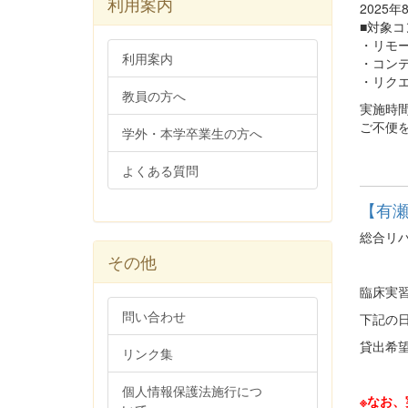
利用案内
2025年
■対象
・リモ
利用案内
・コン
・リク
教員の方へ
実施時
ご不便
学外・本学卒業生の方へ
よくある質問
【有
総合リ
その他
臨床実
問い合わせ
下記の
貸出希
リンク集
個人情報保護法施行につ
※なお