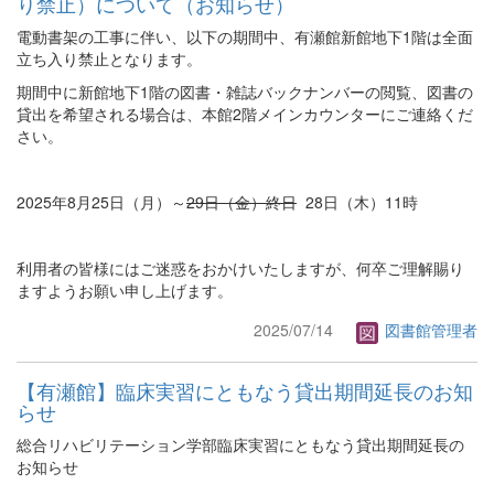
り禁止）について（お知らせ）
電動書架の工事に伴い、以下の期間中、有瀬館新館地下1階は全面
立ち入り禁止となります。
期間中に新館地下1階の図書・雑誌バックナンバーの閲覧、図書の
貸出を希望される場合は、本館2階メインカウンターにご連絡くだ
さい。
2025年8月25日（月）～
29日（金）終日
28日（木）11時
利用者の皆様にはご迷惑をおかけいたしますが、何卒ご理解賜り
ますようお願い申し上げます。
2025/07/14
図書館管理者
【有瀬館】臨床実習にともなう貸出期間延長のお知
らせ
総合リハビリテーション学部臨床実習にともなう貸出期間延長の
お知らせ