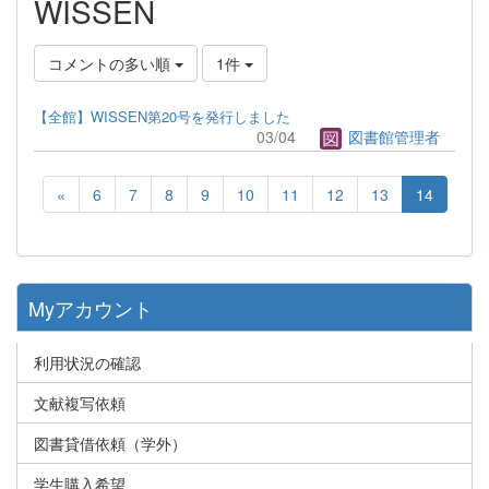
WISSEN
コメントの多い順
1件
【全館】WISSEN第20号を発行しました
03/04
図書館管理者
«
6
7
8
9
10
11
12
13
14
Myアカウント
利用状況の確認
文献複写依頼
図書貸借依頼（学外）
学生購入希望