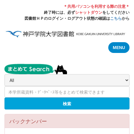
＊共用パソコンを利用する際の注意＊
終了時には、必ず
シャットダウン
をしてください
図書館ＨＰのログイン・ログアウト状態の確認は
こちら
から
MENU
検索
バックナンバー