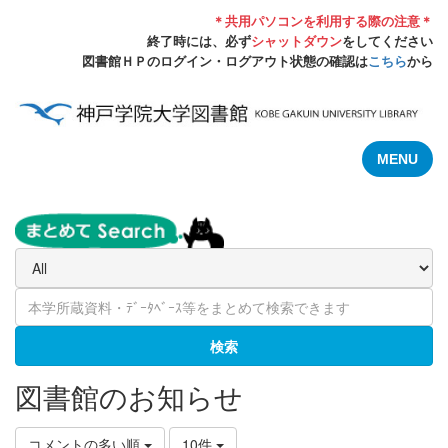
＊共用パソコンを利用する際の注意＊
終了時には、必ず
シャットダウン
をしてください
図書館ＨＰのログイン・ログアウト状態の確認は
こちら
から
MENU
検索
図書館のお知らせ
コメントの多い順
10件