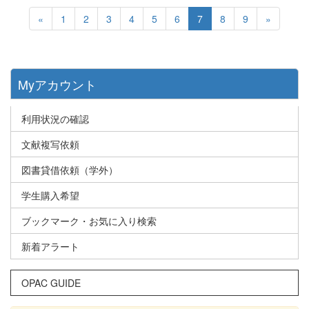
«
1
2
3
4
5
6
7
8
9
»
Myアカウント
利用状況の確認
文献複写依頼
図書貸借依頼（学外）
学生購入希望
ブックマーク・お気に入り検索
新着アラート
OPAC GUIDE