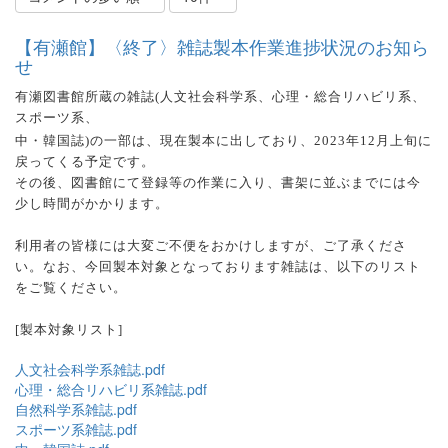
【有瀬館】〈終了〉雑誌製本作業進捗状況のお知ら
せ
有瀬図書館所蔵の雑誌
(
人文社会科学系、心理・総合リハビリ系、
スポーツ系、
中・韓国誌
)
の一部は、現在製本に出しており、
2023
年
12
月上旬に
戻ってくる予定です。
その後、図書館にて登録等の作業に入り、書架に並ぶまでには今
少し時間がかかります。
利用者の皆様には大変ご不便をおかけしますが、ご了承くださ
い。なお、今回製本対象となっております雑誌は、以下のリスト
をご覧ください。
[
製本対象リスト
]
人文社会科学系雑誌.pdf
心理・総合リハビリ系雑誌.pdf
自然科学系雑誌.pdf
スポーツ系雑誌.pdf