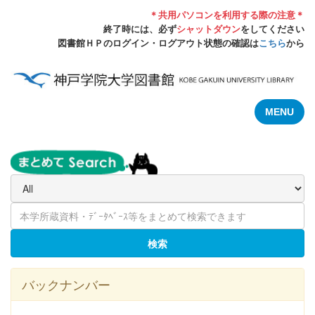
＊共用パソコンを利用する際の注意＊
終了時には、必ず
シャットダウン
をしてください
図書館ＨＰのログイン・ログアウト状態の確認は
こちら
から
MENU
検索
バックナンバー