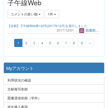
子午線Web
コメントの多い順
1件
【全館】子午線Web第132号(2017年12月)を発行しました
2017/12/01
図書館管理者
1
2
3
4
5
6
7
8
9
»
Myアカウント
利用状況の確認
文献複写依頼
図書貸借依頼（学外）
学生購入希望