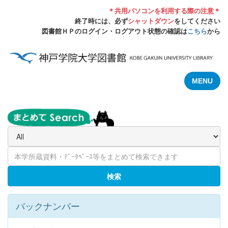
＊共用パソコンを利用する際の注意＊
終了時には、必ず
シャットダウン
をしてください
図書館ＨＰのログイン・ログアウト状態の確認は
こちら
から
MENU
検索
バックナンバー