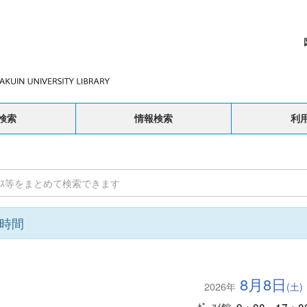
検索
情報検索
利
時間
8月8日
2026年
(土)
9：00～17：0
ﾎﾟｰｱｲ館