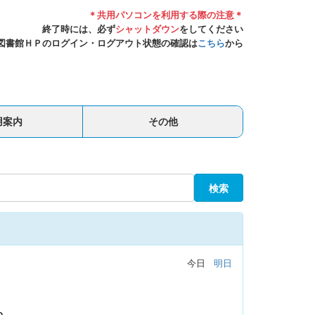
＊共用パソコンを利用する際の注意＊
終了時には、必ず
シャットダウン
をしてください
図書館ＨＰのログイン・ログアウト状態の確認は
こちら
から
用案内
その他
検索
今日
明日
0