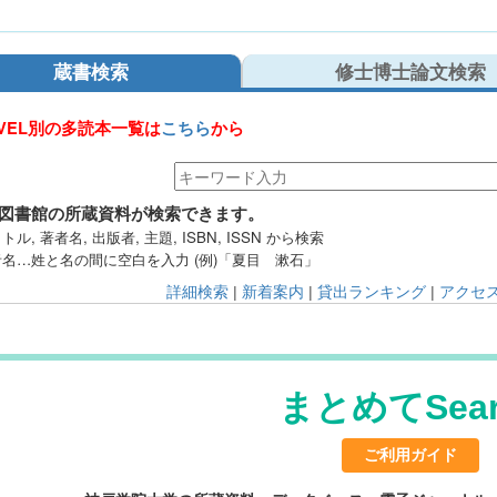
蔵書検索
修士博士論文検索
EVEL別の多読本一覧は
こちら
から
図書館の所蔵資料が検索できます。
トル, 著者名, 出版者, 主題, ISBN, ISSN から検索
者名…姓と名の間に空白を入力 (例)「夏目 漱石」
詳細検索
|
新着案内
|
貸出ランキング
|
アクセ
まとめてSear
ご利用ガイド