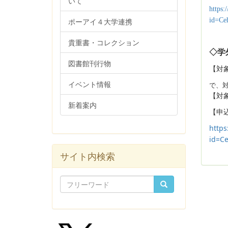
いて
https:
ポーアイ４大学連携
id=C
貴重書・コレクション
◇学
図書館刊行物
【対
イベント情報
で、
【対
新着案内
【申
https
id=C
サイト内検索