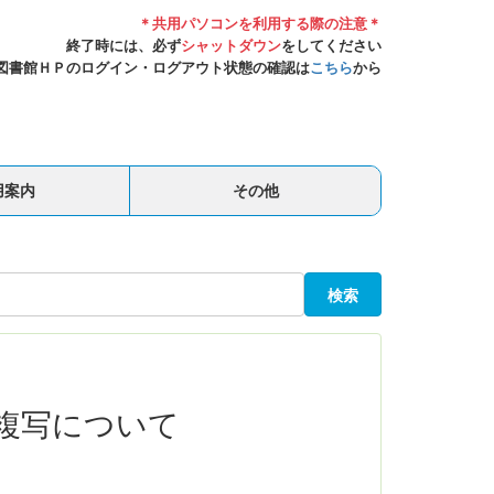
＊共用パソコンを利用する際の注意＊
終了時には、必ず
シャットダウン
をしてください
図書館ＨＰのログイン・ログアウト状態の確認は
こちら
から
用案内
その他
検索
複写について