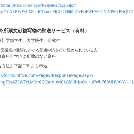
//forms.office.com/Pages/ResponsePage.aspx?
ehgF0sAZEWFxLM9mICCsnnuMCLGM0hIpOvHuFWb769UNlNPM1FNQU1D
外所蔵文献複写物の郵送サービス（有料）
象】学部学生、大学院生、研究生
対面授業の受講にかかる配慮申請を行い認められている方
象資料】学内に所蔵のない資料
込方法】下記
URL
より申込
://forms.office.com/Pages/ResponsePage.aspx?
ehgF0sAZEWFxLM9mICCsnnuMCLGM0hIpOvHuFWb769UNVhYWU1L