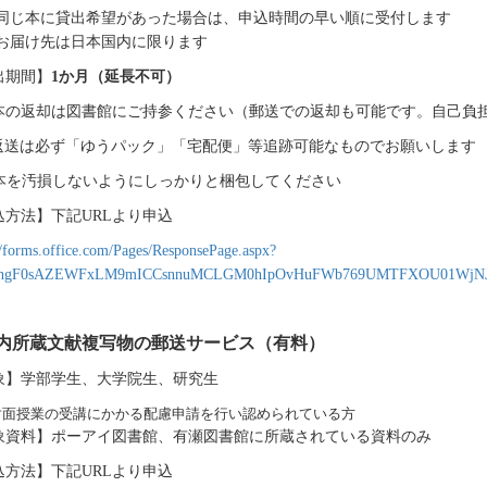
じ本に貸出希望があった場合は、申込時間の早い順に受付します
届け先は日本国内に限ります
出期間】
1
か月（延長不可）
返却は図書館にご持参ください（郵送での返却も可能です。自己負
返送は必ず「ゆうパック」「宅配便」等追跡可能なものでお願いします
本を汚損しないようにしっかりと梱包してください
込方法】下記
URL
より申込
//forms.office.com/Pages/ResponsePage.aspx?
ehgF0sAZEWFxLM9mICCsnnuMCLGM0hIpOvHuFWb769UMTFXOU01WjN
内所蔵文献複写物の郵送サービス（有料）
象】学部学生、大学院生、研究生
対面授業の受講にかかる配慮申請を行い認められている方
象資料】ポーアイ図書館、有瀬図書館に所蔵されている資料のみ
込方法】下記
URL
より申込