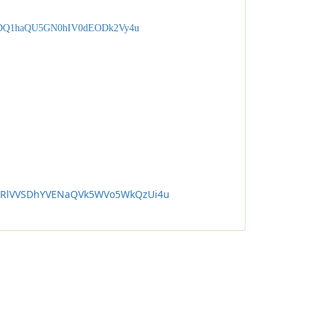
Q1haQU5GN0hIV0dEODk2Vy4u
RlVVSDhYVENaQVk5WVo5WkQzUi4u