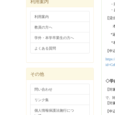
利用案内
・同
・お
利用案内
【貸
教員の方へ
本の
*
学外・本学卒業生の方へ
*
よくある質問
【申
https:
id=C
その他
◇学
問い合わせ
【対
で、
リンク集
【対
個人情報保護法施行につ
【申