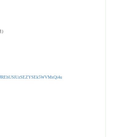
担）
JREhUSlUzSEZYSEk5WVMxQi4u