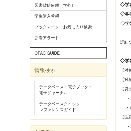
◇学
図書貸借依頼（学外）
◇学
学生購入希望
◇学
ブックマーク・お気に入り検索
新着アラート
詳細
OPAC GUIDE
◇学
情報検索
【対
【対
データベース・電子ブック・
【貸
電子ジャーナル
・
データベースクイック
・現
レファレンスガイド
【注
・