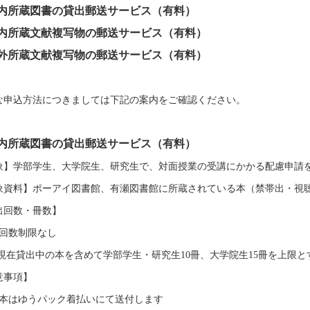
内所蔵図書の貸出郵送サービス（有料）
内所蔵文献複写物の郵送サービス（有料）
外所蔵文献複写物の郵送サービス（有料）
な申込方法につきましては下記の案内をご確認ください。
内所蔵図書の貸出郵送サービス（有料）
象】学部学生、大学院生、研究生で、対面授業の受講にかかる配慮申請
象資料】ポーアイ図書館、有瀬図書館に所蔵されている本（禁帯出・視
出回数・冊数】
回数制限なし
在貸出中の本を含めて学部学生・研究生
10
冊、大学院生
15
冊を上限と
意事項】
本はゆうパック着払いにて送付します