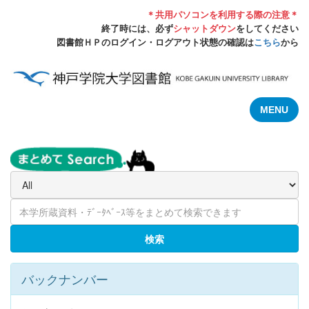
＊共用パソコンを利用する際の注意＊
終了時には、必ず
シャットダウン
をしてください
図書館ＨＰのログイン・ログアウト状態の確認は
こちら
から
MENU
検索
バックナンバー