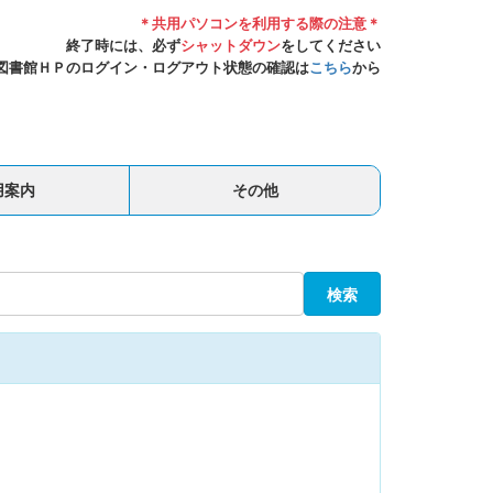
＊共用パソコンを利用する際の注意＊
終了時には、必ず
シャットダウン
をしてください
図書館ＨＰのログイン・ログアウト状態の確認は
こちら
から
用案内
その他
検索