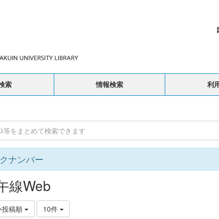
検索
情報検索
利
クナンバー
午線Web
い投稿順
10件