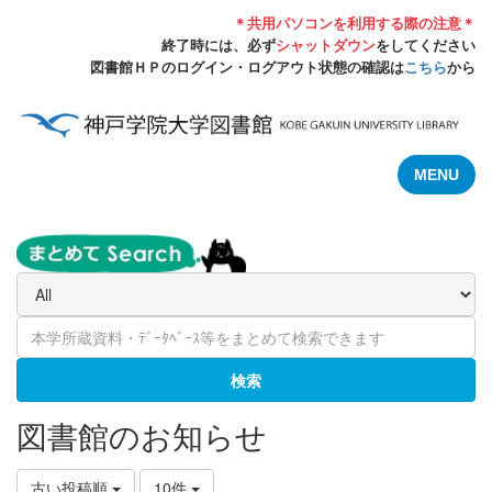
＊共用パソコンを利用する際の注意＊
終了時には、必ず
シャットダウン
をしてください
図書館ＨＰのログイン・ログアウト状態の確認は
こちら
から
MENU
検索
図書館のお知らせ
古い投稿順
10件