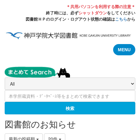
＊共用パソコンを利用する際の注意＊
終了時には、必ず
シャットダウン
をしてください
図書館ＨＰのログイン・ログアウト状態の確認は
こちら
から
MENU
検索
図書館のお知らせ
最新の投稿順
20件