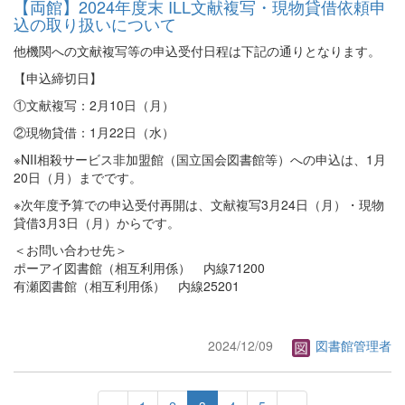
【両館】2024年度末 ILL文献複写・現物貸借依頼申
込の取り扱いについて
他機関への文献複写等の申込受付日程は下記の通りとなります。
【申込締切日】
①文献複写：2月10日（月）
②現物貸借：1月22日（水）
※NII相殺サービス非加盟館（国立国会図書館等）への申込は、1月
20日（月）までです。
※次年度予算での申込受付再開は、文献複写3月24日（月）・現物
貸借3月3日（月）からです。
＜お問い合わせ先＞
ポーアイ図書館（相互利用係） 内線71200
有瀬図書館（相互利用係） 内線25201
2024/12/09
図書館管理者