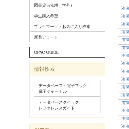
図書貸借依頼（学外）
【有瀬
学生購入希望
【有瀬
【有瀬
ブックマーク・お気に入り検索
【有瀬
新着アラート
【有瀬
【有瀬
OPAC GUIDE
【有瀬
【有瀬
情報検索
【有瀬
【有瀬
データベース・電子ブック・
【有瀬
電子ジャーナル
【有瀬
データベースクイック
【有瀬
レファレンスガイド
【有瀬
【有瀬
【有瀬