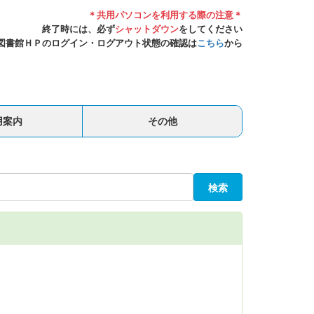
＊共用パソコンを利用する際の注意＊
終了時には、必ず
シャットダウン
をしてください
図書館ＨＰのログイン・ログアウト状態の確認は
こちら
から
用案内
その他
検索