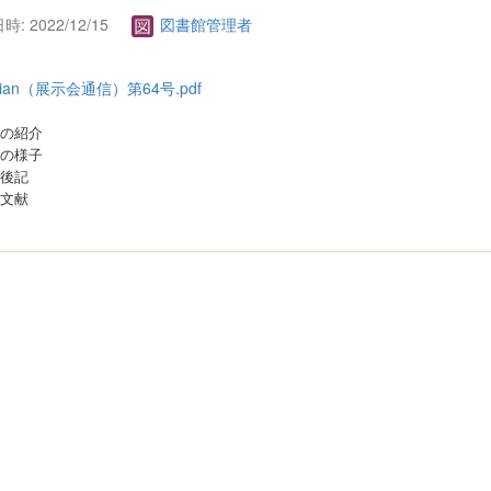
: 2022/12/15
図書館管理者
idian（展示会通信）第64号.pdf
示の紹介
示の様子
集後記
考文献