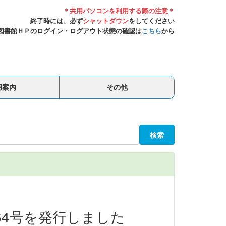
＊共用パソコンを利用する際の注意＊
終了時には、必ず
シャットダウン
をしてください
図書館ＨＰのログイン・ログアウト状態の確認は
こちら
から
用案内
その他
検索
第64号を発行しました