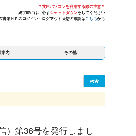
＊共用パソコンを利用する際の注意＊
終了時には、必ず
シャットダウン
をしてください
図書館ＨＰのログイン・ログアウト状態の確認は
こちら
から
用案内
その他
検索
通信）第36号を発行しまし