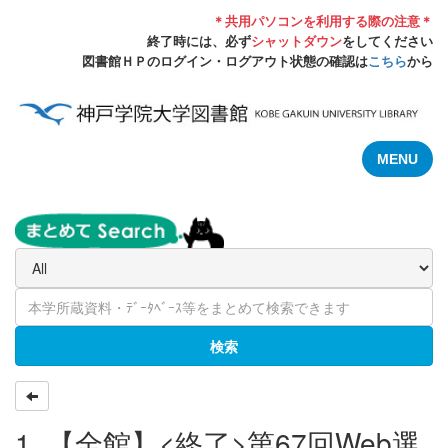
＊共用パソコンを利用する際の注意＊
終了時には、必ず
シャットダウン
をしてください
図書館ＨＰのログイン・ログアウト状態の確認は
こちら
から
MENU
検索
1. 【全館】<終了>第67回Web選