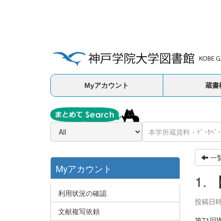
Myアカウント
蔵書
一
Myアカウント
1.
利用状況の確認
投稿日時:
文献複写依頼
第71回