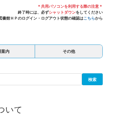
＊共用パソコンを利用する際の注意＊
終了時には、必ず
シャットダウン
をしてください
図書館ＨＰのログイン・ログアウト状態の確認は
こちら
から
用案内
その他
検索
について