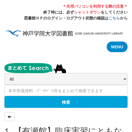
＊共用パソコンを利用する際の注意＊
終了時には、必ず
シャットダウン
をしてください
図書館ＨＰのログイン・ログアウト状態の確認は
こちら
から
MENU
検索
1. 【有瀬館】臨床実習にともな