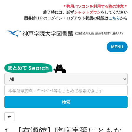
＊共用パソコンを利用する際の注意＊
終了時には、必ず
シャットダウン
をしてください
図書館ＨＰのログイン・ログアウト状態の確認は
こちら
から
MENU
検索
1. 【有瀬館】臨床実習にともな