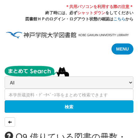
＊共用パソコンを利用する際の注意＊
終了時には、必ず
シャットダウン
をしてください
図書館ＨＰのログイン・ログアウト状態の確認は
こちら
から
MENU
検索
Q9.借りている図書の冊数・