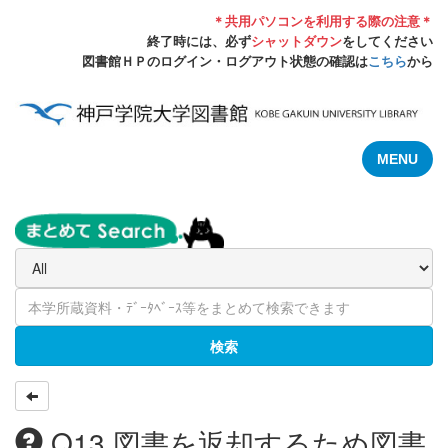
＊共用パソコンを利用する際の注意＊
終了時には、必ず
シャットダウン
をしてください
図書館ＨＰのログイン・ログアウト状態の確認は
こちら
から
MENU
検索
Q13.図書を返却するため図書