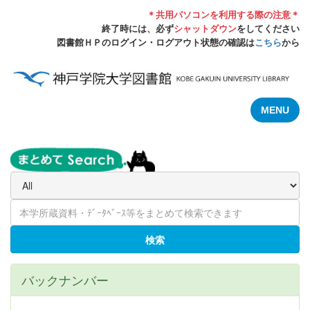
＊共用パソコンを利用する際の注意＊
終了時には、必ず
シャットダウン
をしてください
図書館ＨＰのログイン・ログアウト状態の確認は
こちら
から
MENU
検索
バックナンバー