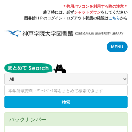
＊共用パソコンを利用する際の注意＊
終了時には、必ず
シャットダウン
をしてください
図書館ＨＰのログイン・ログアウト状態の確認は
こちら
から
MENU
検索
バックナンバー