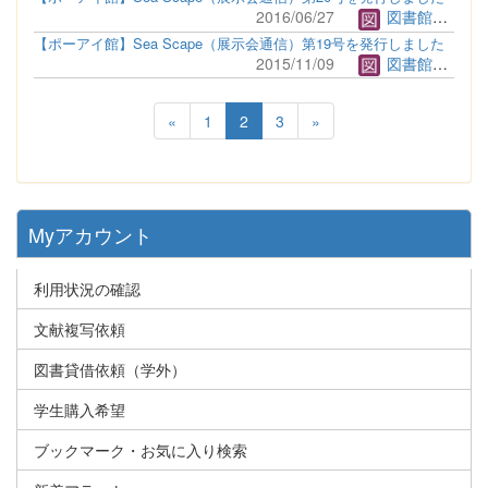
2016/06/27
図書館管理者
【ポーアイ館】Sea Scape（展示会通信）第19号を発行しました
2015/11/09
図書館管理者
«
1
2
3
»
Myアカウント
利用状況の確認
文献複写依頼
図書貸借依頼（学外）
学生購入希望
ブックマーク・お気に入り検索