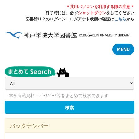
＊共用パソコンを利用する際の注意＊
終了時には、必ず
シャットダウン
をしてください
図書館ＨＰのログイン・ログアウト状態の確認は
こちら
から
MENU
検索
バックナンバー