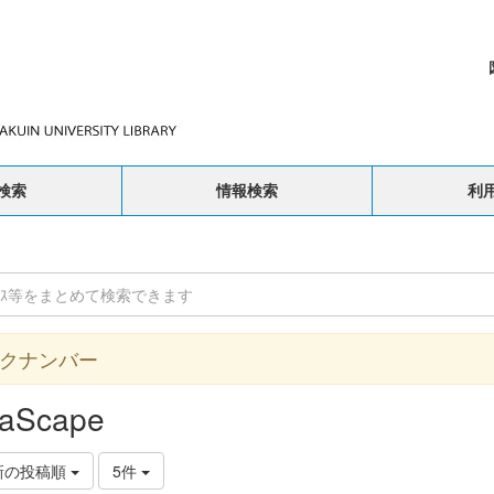
検索
情報検索
利
クナンバー
aScape
新の投稿順
5件