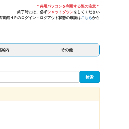
＊共用パソコンを利用する際の注意＊
終了時には、必ず
シャットダウン
をしてください
図書館ＨＰのログイン・ログアウト状態の確認は
こちら
から
用案内
その他
検索