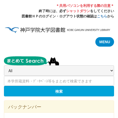
＊共用パソコンを利用する際の注意＊
終了時には、必ず
シャットダウン
をしてください
図書館ＨＰのログイン・ログアウト状態の確認は
こちら
から
MENU
検索
バックナンバー