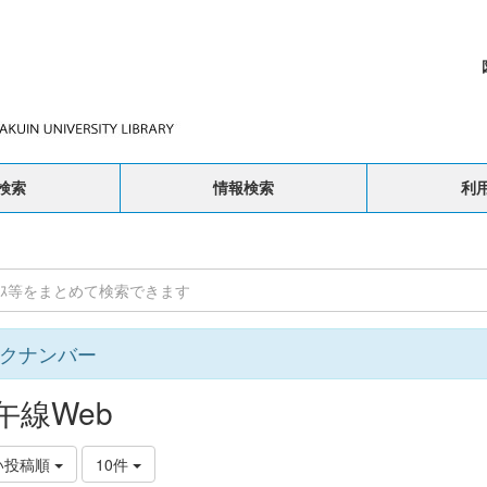
検索
情報検索
利
クナンバー
午線Web
い投稿順
10件