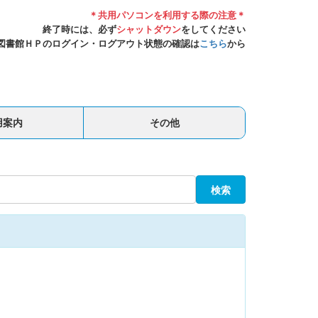
＊共用パソコンを利用する際の注意＊
終了時には、必ず
シャットダウン
をしてください
図書館ＨＰのログイン・ログアウト状態の確認は
こちら
から
用案内
その他
検索