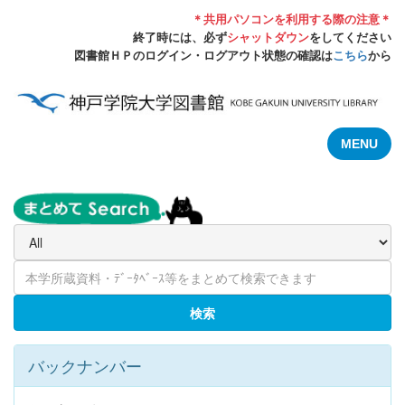
＊共用パソコンを利用する際の注意＊
終了時には、必ず
シャットダウン
をしてください
図書館ＨＰのログイン・ログアウト状態の確認は
こちら
から
MENU
検索
バックナンバー