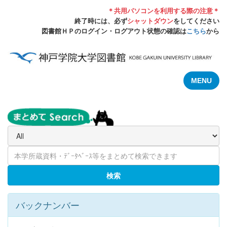
＊共用パソコンを利用する際の注意＊
終了時には、必ず
シャットダウン
をしてください
図書館ＨＰのログイン・ログアウト状態の確認は
こちら
から
MENU
検索
バックナンバー