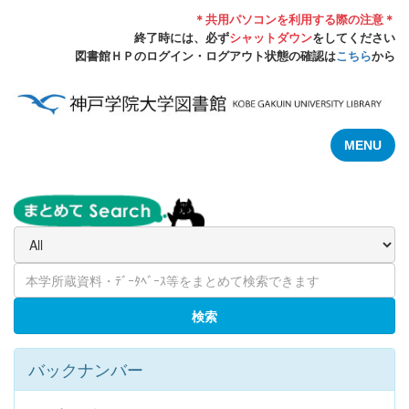
＊共用パソコンを利用する際の注意＊
終了時には、必ず
シャットダウン
をしてください
図書館ＨＰのログイン・ログアウト状態の確認は
こちら
から
MENU
検索
バックナンバー