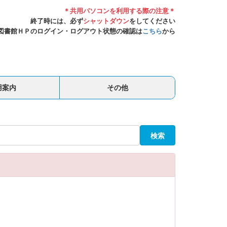
＊共用パソコンを利用する際の注意＊
終了時には、必ず
シャットダウン
をしてください
図書館ＨＰのログイン・ログアウト状態の確認は
こちら
から
用案内
その他
検索