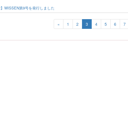
】WISSEN第9号を発行しました
«
1
2
3
4
5
6
7