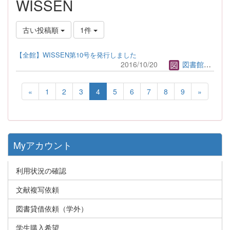
WISSEN
古い投稿順
1件
【全館】WISSEN第10号を発行しました
2016/10/20
図書館管理者
«
1
2
3
4
5
6
7
8
9
»
Myアカウント
利用状況の確認
文献複写依頼
図書貸借依頼（学外）
学生購入希望