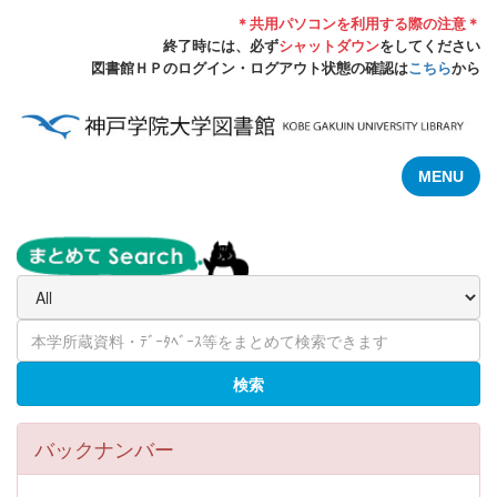
＊共用パソコンを利用する際の注意＊
終了時には、必ず
シャットダウン
をしてください
図書館ＨＰのログイン・ログアウト状態の確認は
こちら
から
MENU
検索
バックナンバー