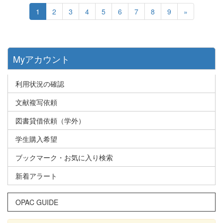
1
2
3
4
5
6
7
8
9
»
Myアカウント
利用状況の確認
文献複写依頼
図書貸借依頼（学外）
学生購入希望
ブックマーク・お気に入り検索
新着アラート
OPAC GUIDE