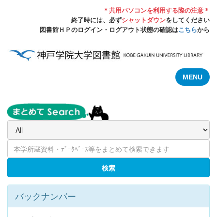
＊共用パソコンを利用する際の注意＊
終了時には、必ず
シャットダウン
をしてください
図書館ＨＰのログイン・ログアウト状態の確認は
こちら
から
MENU
検索
バックナンバー