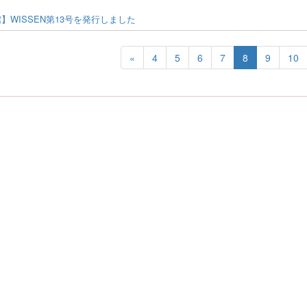
】WISSEN第13号を発行しました
«
4
5
6
7
8
9
10