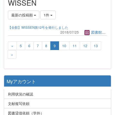
WISSEN
最新の投稿順
1件
【全館】WISSEN第12号を発行しました
2018/07/25
図書館管理者
«
5
6
7
8
9
10
11
12
13
»
Myアカウント
利用状況の確認
文献複写依頼
図書貸借依頼（学外）