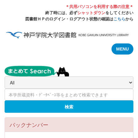
＊共用パソコンを利用する際の注意＊
終了時には、必ず
シャットダウン
をしてください
図書館ＨＰのログイン・ログアウト状態の確認は
こちら
から
MENU
検索
バックナンバー