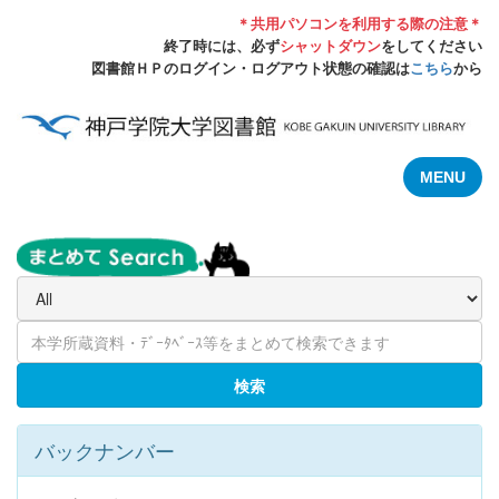
＊共用パソコンを利用する際の注意＊
終了時には、必ず
シャットダウン
をしてください
図書館ＨＰのログイン・ログアウト状態の確認は
こちら
から
MENU
検索
バックナンバー