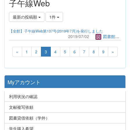
子午線Web
最新の投稿順
1件
【全館】子午線Web第137号(2019年7月)を発行しました
2019/07/02
図書館管理者
«
1
2
3
4
5
6
7
8
9
»
Myアカウント
利用状況の確認
文献複写依頼
図書貸借依頼（学外）
学生購入希望