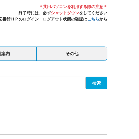
＊共用パソコンを利用する際の注意＊
終了時には、必ず
シャットダウン
をしてください
図書館ＨＰのログイン・ログアウト状態の確認は
こちら
から
用案内
その他
検索