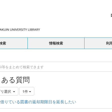
検索
情報検索
利
くある質問
ゴリ選択
1件
0.借りている図書の返却期限日を延長したい