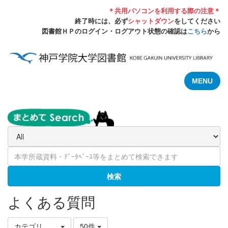
＊共用パソコンを利用する際の注意＊
終了時には、必ず
シャットダウン
をしてください
図書館ＨＰのログイン・ログアウト状態の確認は
こちら
から
MENU
検索
よくある質問
カテゴリ選択
50件