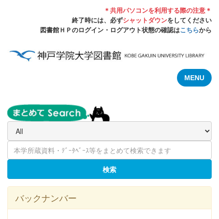
＊共用パソコンを利用する際の注意＊
終了時には、必ず
シャットダウン
をしてください
図書館ＨＰのログイン・ログアウト状態の確認は
こちら
から
MENU
検索
バックナンバー