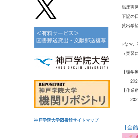
臨床実
下記の
貸出希
※なお
（実習
【理学
202
【作業
2024
神戸学院大学図書館サイトマップ
【全