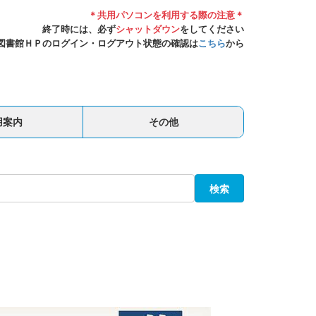
＊共用パソコンを利用する際の注意＊
終了時には、必ず
シャットダウン
をしてください
図書館ＨＰのログイン・ログアウト状態の確認は
こちら
から
用案内
その他
検索