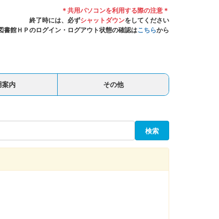
＊共用パソコンを利用する際の注意＊
終了時には、必ず
シャットダウン
をしてください
図書館ＨＰのログイン・ログアウト状態の確認は
こちら
から
用案内
その他
検索