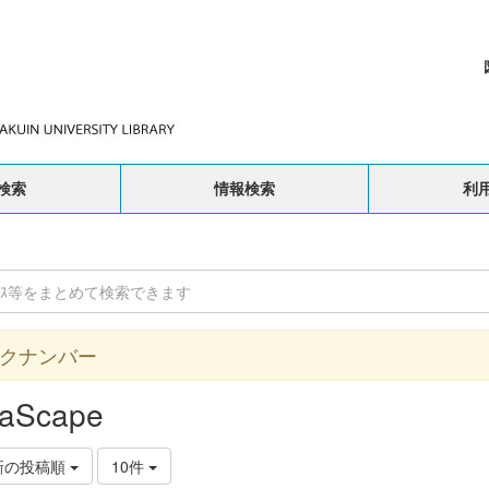
検索
情報検索
利
クナンバー
aScape
新の投稿順
10件