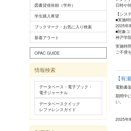
図書貸借依頼（学外）
日時や
【シス
学生購入希望
■実施時
2025
ブックマーク・お気に入り検索
■対象
神戸学
新着アラート
実施時
ご不便
OPAC GUIDE
情報検索
【有瀬
データベース・電子ブック・
電動書
電子ジャーナル
期間中
い。
データベースクイック
レファレンスガイド
2025