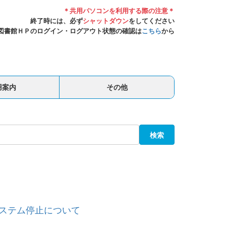
＊共用パソコンを利用する際の注意＊
終了時には、必ず
シャットダウン
をしてください
図書館ＨＰのログイン・ログアウト状態の確認は
こちら
から
用案内
その他
検索
システム停止について
。