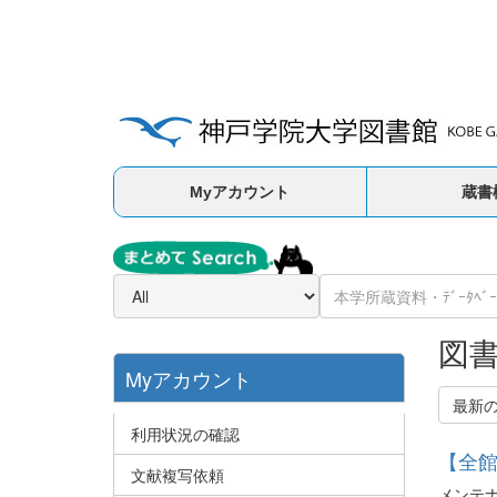
Myアカウント
蔵書
図
Myアカウント
最新
利用状況の確認
【全館
文献複写依頼
メンテ