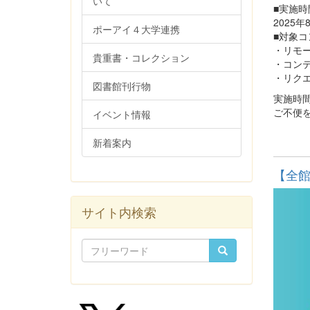
いて
■実施時
2025年
ポーアイ４大学連携
■対象
・リモ
貴重書・コレクション
・コン
・リク
図書館刊行物
実施時
ご不便
イベント情報
新着案内
【全
サイト内検索