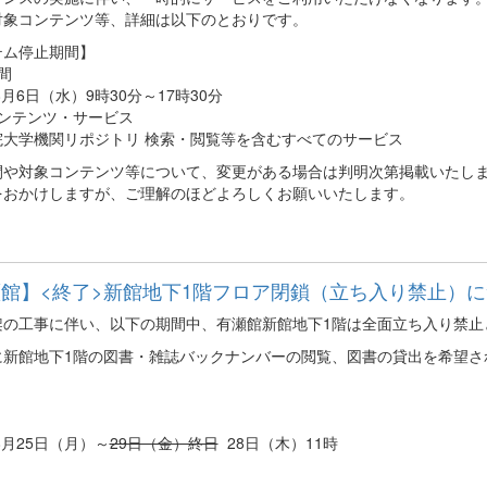
対象コンテンツ等、詳細は以下のとおりです。
テム停止期間】
間
年8月6日（水）9時30分～17時30分
コンテンツ・サービス
院大学機関リポジトリ 検索・閲覧等を含むすべてのサービス
間や対象コンテンツ等について、変更がある場合は判明次第掲載いたし
をおかけしますが、ご理解のほどよろしくお願いいたします。
館】<終了>新館地下1階フロア閉鎖（立ち入り禁止）
架の工事に伴い、以下の期間中、有瀬館新館地下1階は全面立ち入り禁止
に新館地下1階の図書・雑誌バックナンバーの閲覧、図書の貸出を希望さ
年8月25日（月）～
29日（金）終日
28日（木）11時